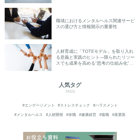
職域におけるメンタルヘルス関連サービ
スの選び方と情報開示の重要性
人材育成に「TOTEモデル」を取り入れ
る意義と実践のヒント―限られたリソー
スでも成果を高める“思考の仕組み化”と
は―
人気タグ
TAGS
#エンゲージメント
#ストレスチェック
#ハラスメント
#メンタルヘルス
#人材開発
#休職
#健康経営
#復職
#産業医