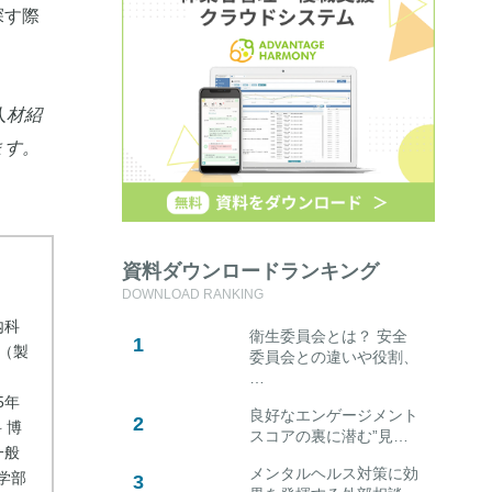
探す際
人材紹
ます。
資料ダウンロードランキング
DOWNLOAD RANKING
内科
衛生委員会とは？ 安全
（製
委員会との違いや役割、
…
5年
良好なエンゲージメント
 博
スコアの裏に潜む”見…
一般
メンタルヘルス対策に効
医学部