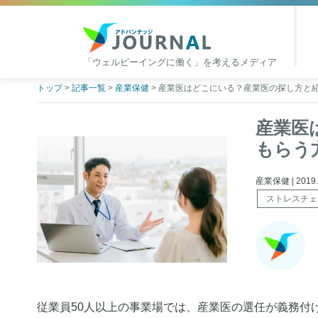
「ウェルビーイングに働く」を考えるメディア
アドバンテッジJOURNAL
Skip
トップ
>
記事一覧
>
産業保健
>
産業医はどこにいる？産業医の探し方と
to
content
産業医
もらう
産業保健 | 2019.0
ストレスチェ
従業員50人以上の事業場では、産業医の選任が義務付