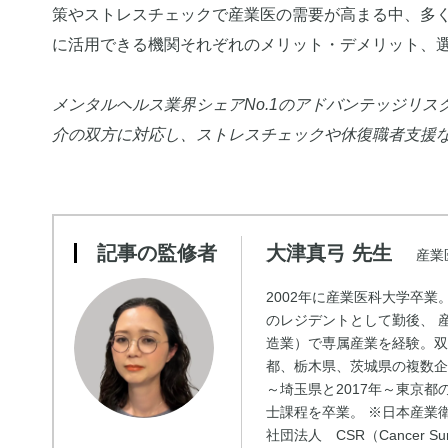
策やストレスチェックで産業医の需要が高まる中、多
に活用できる機関それぞれのメリット・デメリット、
メンタルヘルス業界シェアNo.1のアドバンテッジリス
介の双方に対応し、ストレスチェックや休復職者支援
記事の監修者
大津真弓 先生
産業
2002年に産業医科大学卒
のレジデントとして勤後、 
造業）で専属産業を経験。
都、栃木県、茨城県の複数企
～埼玉県と2017年～東京都
士課程を卒業。 ※日本産業
社団法人 CSR（Cancer S