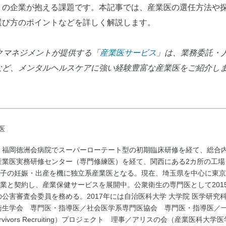
くの企業が抱える課題です。本記事では、産業医の選任方法や
選び方のポイントなどを詳しく解説します。
クマネジメントが提供する「
産業医サービス
」は、業務委託・
など、メンタルヘルスケアに強い経験豊富な産業医をご紹介し
医
業。福岡徳洲会病院でスーパーローテート型の初期臨床研修を経て、総合
産業医実務研修センター（専門修練医）を経て、関西にある2カ所の工場
双子の妊娠・出産を機に独立系産業医となる。現在、埼玉県を中心に東京
業と契約し、産業保健サービスを展開中。公衆衛生の専門医として201
の公害審査会委員を務める。2017年には自治医科大学 大学院 医学研究科
衛生学会 専門医・指導医／社会医学系専門医協会 専門医・指導医／
urvivors Recruiting）プロジェクト 理事／アリスの会（産業医科大学