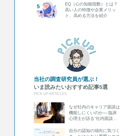
EQ（心の知能指数）とは？
高い人の特徴や企業メリッ
ト、高める方法を紹介
当社の調査研究員が選ぶ！
いま読みたいおすすめ記事5選
PICK UP ARTICLES
なぜ社内のキャリア面談は
機能しにくいのか― 臨床
心理士が語る“社内面談の
限界”と外部キャリアカウ
ンセリング活用のポイント
自分の認知の傾向に気づく