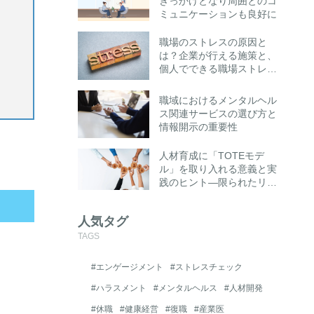
きっかけとなり周囲とのコ
ミュニケーションも良好に
職場のストレスの原因と
は？企業が行える施策と、
個人でできる職場ストレス
への対処法とは
職域におけるメンタルヘル
ス関連サービスの選び方と
情報開示の重要性
人材育成に「TOTEモデ
ル」を取り入れる意義と実
践のヒント―限られたリソ
ースでも成果を高める“思
考の仕組み化”とは―
人気タグ
TAGS
#エンゲージメント
#ストレスチェック
#ハラスメント
#メンタルヘルス
#人材開発
#休職
#健康経営
#復職
#産業医