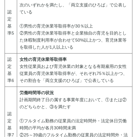
次のいずれかを満たし、「両立支援のひろば」で公表し
認
ている
定
基
①男性の育児休業等取得率が30％以上
準5
②男性の育児休業等取得率と企業独自の育児を目的とし
た休暇制度利用率が合わせて50%以上かつ、育児休業等
を取得した人が1人以上いる
認
女性の育児休業等取得率
定
女性従業員および育児休業の対象となる有期雇用の女性
基
従業員の育児休業等取得率が、それぞれ75％以上かつ、
準6
その割合を「両立支援のひろば」で公表している
労働時間等の状況
計画期間終了日の属する事業年度において、①または②
のどちらかと、③を満たす
認
定
①フルタイム勤務の従業員の法定時間外・法定休日労働
基
時間の平均が各月30時間未満
準7
②25～39歳のフルタイム勤務の従業員の法定時間外・法