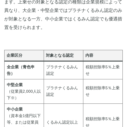
ます。上乗せの対象となる認定の種類は企業規模によって
異なり、大企業・中堅企業ではプラチナくるみん認定のみ
が対象となる一方、中小企業ではくるみん認定でも優遇措
置を受けられます。
企業区分
対象となる認定
内容
全企業（青色申
プラチナくるみん
税額控除率5％上乗
告）
認定
せ
中堅企業
プラチナくるみん
税額控除率5％上乗
（従業員2,000人以
認定
せ
下※）
中小企業
（資本金1億円以下
税額控除率5％上乗
等、または従業員
くるみん認定以上
せ