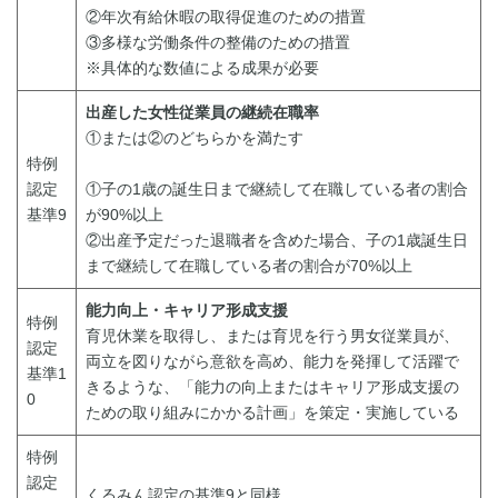
②年次有給休暇の取得促進のための措置
③多様な労働条件の整備のための措置
※具体的な数値による成果が必要
出産した女性従業員の継続在職率
①または②のどちらかを満たす
特例
認定
①子の1歳の誕生日まで継続して在職している者の割合
基準9
が90%以上
②出産予定だった退職者を含めた場合、子の1歳誕生日
まで継続して在職している者の割合が70%以上
能力向上・キャリア形成支援
特例
育児休業を取得し、または育児を行う男女従業員が、
認定
両立を図りながら意欲を高め、能力を発揮して活躍で
基準1
きるような、「能力の向上またはキャリア形成支援の
0
ための取り組みにかかる計画」を策定・実施している
特例
認定
くるみん認定の基準9と同様