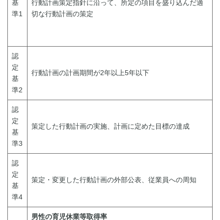
基
行動計画策定指針に沿って、所定の項目を盛り込んだ適
準1
切な行動計画の策定
認
定
行動計画の計画期間が2年以上5年以下
基
準2
認
定
策定した行動計画の実施、計画に定めた目標の達成
基
準3
認
定
策定・変更した行動計画の外部公表、従業員への周知
基
準4
男性の育児休業等取得率