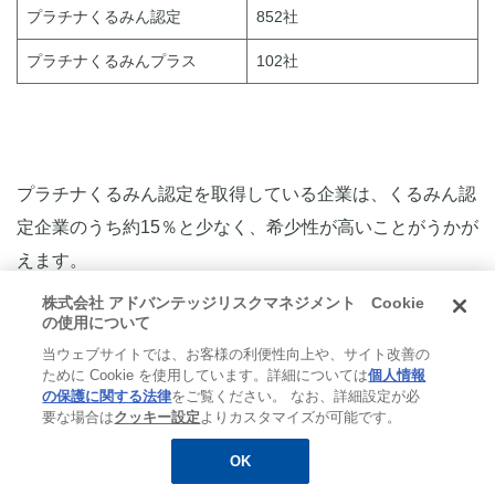
プラチナくるみん認定
852社
プラチナくるみんプラス
102社
プラチナくるみん認定を取得している企業は、くるみん認
定企業のうち約15％と少なく、希少性が高いことがうかが
えます。
株式会社 アドバンテッジリスクマネジメント Cookie
の使用について
参考：厚生労働省「くるみん認定、プラチナくるみん認定
当ウェブサイトでは、お客様の利便性向上や、サイト改善の
及びトライくるみん認定企業名都道府県別一覧（令和8年1
ために Cookie を使用しています。詳細については
個人情報
月末時点）」
の保護に関する法律
をご覧ください。 なお、詳細設定が必
要な場合は
クッキー設定
よりカスタマイズが可能です。
OK
無料
お役立ち資料
メルマガ登録