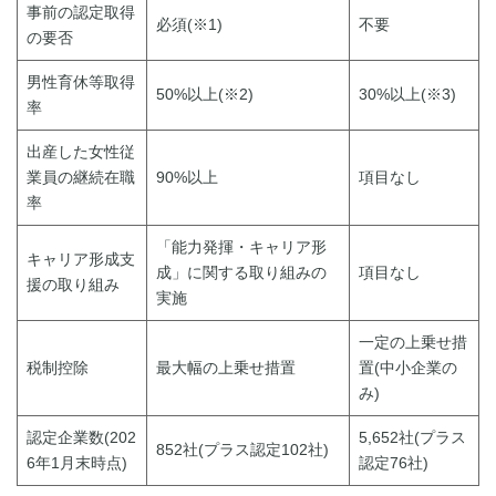
事前の認定取得
必須(※1)
不要
の要否
男性育休等取得
50%以上(※2)
30%以上(※3)
率
出産した女性従
業員の継続在職
90%以上
項目なし
率
「能力発揮・キャリア形
キャリア形成支
成」に関する取り組みの
項目なし
援の取り組み
実施
一定の上乗せ措
税制控除
最大幅の上乗せ措置
置(中小企業の
み)
認定企業数(202
5,652社(プラス
852社(プラス認定102社)
6年1月末時点)
認定76社)