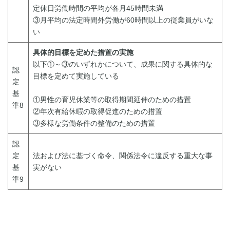
定休日労働時間の平均が各月45時間未満
③月平均の法定時間外労働が60時間以上の従業員がいな
い
具体的目標を定めた措置の実施
以下①～③のいずれかについて、成果に関する具体的な
認
目標を定めて実施している
定
基
①男性の育児休業等の取得期間延伸のための措置
準8
②年次有給休暇の取得促進のための措置
③多様な労働条件の整備のための措置
認
定
法および法に基づく命令、関係法令に違反する重大な事
基
実がない
準9