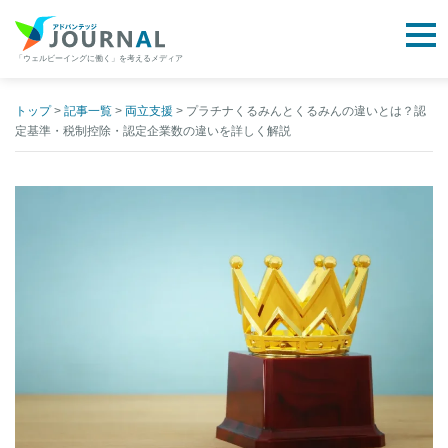
togg
「ウェルビーイングに働く」を考えるメディア
アドバンテッジJOURNAL
Skip
to
トップ
>
記事一覧
>
両立支援
>
プラチナくるみんとくるみんの違いとは？認
定基準・税制控除・認定企業数の違いを詳しく解説
content