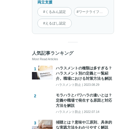
両立支援
#くるみん認定
#ワークライフインテグレーション
#えるぼし認定
人気記事ランキング
Most Read Articles
ハラスメントの種類は多すぎる？
ハラスメント別の定義と一覧紹
介。職場における対策方法も解説
ハラスメント防止
|
2023.08.29
モラハラとパワハラの違いとは？
定義や職場で発生する原因と対応
方法を解説
ハラスメント防止
|
2022.07.14
傾聴とは？意味や三原則、具体的
な実践方法をわかりやすく解説