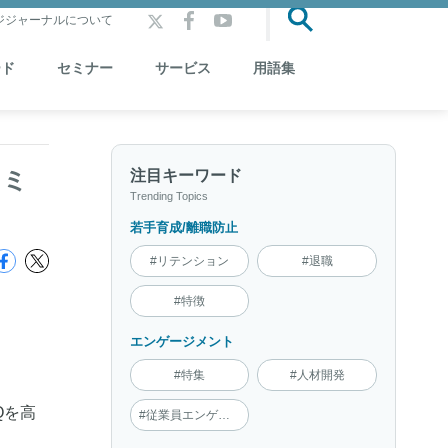
ジジャーナルについて
ード
セミナー
サービス
用語集
コミ
注目キーワード
Trending Topics
若手育成/離職防止
#リテンション
#退職
#特徴
エンゲージメント
#特集
#人材開発
Qを高
#従業員エンゲージメント