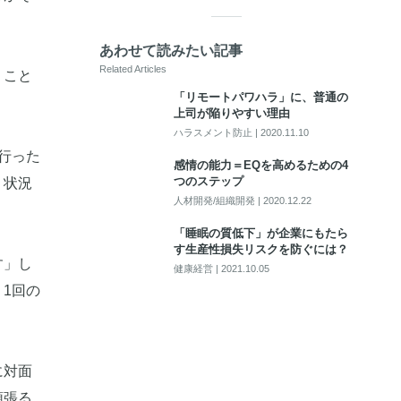
あわせて読みたい記事
Related Articles
うこと
「リモートパワハラ」に、普通の
上司が陥りやすい理由
ハラスメント防止
|
2020.11.10
行った
感情の能力＝EQを高めるための4
つのステップ
う状況
人材開発/組織開発
|
2020.12.22
「睡眠の質低下」が企業にもたら
す生産性損失リスクを防ぐには？
す」し
健康経営
|
2021.10.05
1回の
に対面
頑張る