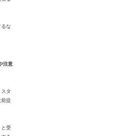
するな
や注意
うスタ
大前提
」と受