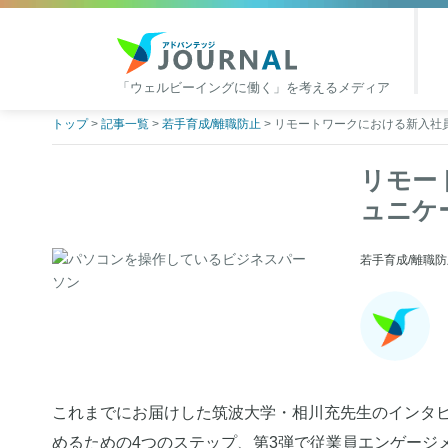
「ウェルビーイングに働く」を考えるメディア
アドバンテッジJOURNAL
Skip
トップ
>
記事一覧
>
若手育成/離職防止
>
リモートワークにおける新入社
to
content
リモー
ュニケ
若手育成/離職防止 |
これまでにお届けした筑波大学・相川充先生のインタビ
めるための4つのステップ、第3弾で従業員エンゲージ