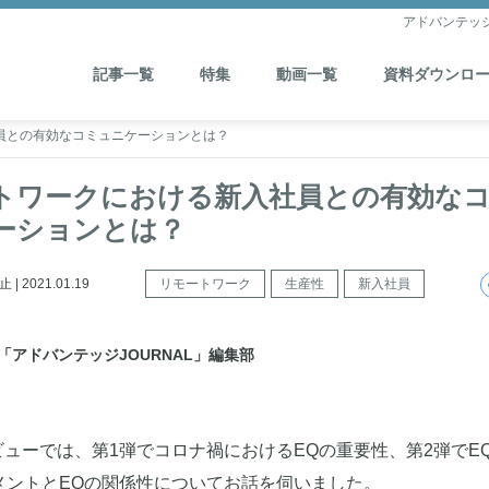
アドバンテッ
記事一覧
特集
動画一覧
資料ダウンロ
員との有効なコミュニケーションとは？
トワークにおける新入社員との有効な
ーションとは？
 2021.01.19
リモートワーク
生産性
新入社員
「アドバンテッジJOURNAL」編集部
ューでは、第1弾でコロナ禍におけるEQの重要性、第2弾でE
メントとEQの関係性についてお話を伺いました。