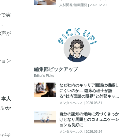
人材開発/組織開発
|
2023.12.20
ンで実
」、
の声が
ション
編集部ピックアップ
Editor's Picks
なぜ社内のキャリア面談は機能し
にくいのか― 臨床心理士が語
る“社内面談の限界”と外部キャリ
、本人
アカウンセリング活用のポイント
メンタルヘルス
|
2026.03.31
といか
自分の認知の傾向に気づくきっか
けとなり周囲とのコミュニケーシ
ョンも良好に
メンタルヘルス
|
2026.03.24
分がそ