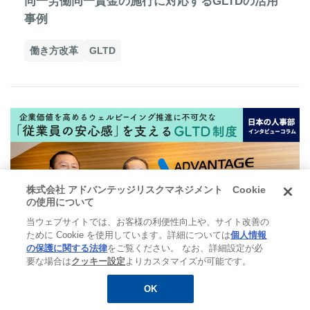
同一労働同一賃金の施行に対応するGLTDの活用
事例
働き方改革
GLTD
株式会社 アドバンテッジリスクマネジメント Cookie
の使用について
当ウェブサイトでは、お客様の利便性向上や、サイト改善の
ために Cookie を使用しています。詳細については
個人情報
の保護に関する法律
をご覧ください。 なお、詳細設定が必
要な場合は
クッキー設定
よりカスタマイズが可能です。
GLTD
2021.11.30
OK
無料
お役立ち資料
メルマガ登録
企業価値を高めるウェルビーイング推進に不可欠