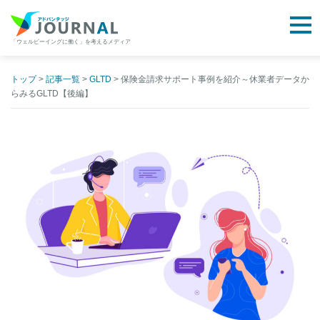
togg
「ウェルビーイングに働く」を考えるメディア
アドバンテッジJOURNAL
Skip
to
トップ
>
記事一覧
>
GLTD
>
保険金請求サポート事例を紹介～休業者データか
らみるGLTD【後編】
content