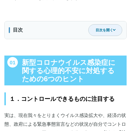
目次
目次を開く
新型コロナウイルス感染症に関する心理的不安に対処す
るための6つのヒント
新型コロナウイルス感染症に
１．コントロールできるものに注目する
関する心理的不安に対処する
２．自分の考えや感情を受け容れる
ための6つのヒント
３．自分の身体に注意を向ける
４．自分の行動に集中する
５．何が大切かを知り、効果的に行動する
１．コントロールできるものに注目する
６．自分に優しくする
まとめ
実は、現在我々をとりまくウイルス感染拡大や、経済の状
態、政府による緊急事態宣言などの状況が自分でコントロ