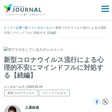
togg
「ウェルビーイングに働く」を考えるメディア
アドバンテッジJOURNAL
Skip
to
トップ
>
記事一覧
>
メンタルヘルス
>
新型コロナウイルス流行による心理的
不安にマインドフルに対処する【続編】
content
新型コロナウイルス流行による心
理的不安にマインドフルに対処す
る【続編】
メンタルヘルス | 2020.05.26
新型コロナウイルス
マインドフルネス
土屋政雄