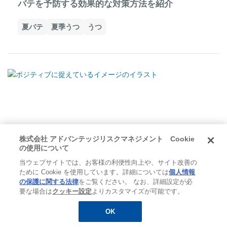
バテを予防する効果的な対策方法を紹介
夏バテ
夏季うつ
うつ
株式会社 アドバンテッジリスクマネジメント Cookie
の使用について
当ウェブサイトでは、お客様の利便性向上や、サイト改善の
ために Cookie を使用しています。詳細については
個人情報
の保護に関する法律
をご覧ください。 なお、詳細設定が必
要な場合は
クッキー設定
よりカスタマイズが可能です。
メンタルヘルス
2022.09.01
OK
無料
お役立ち資料
メルマガ登録
メンタルコーチングとは？メンタルトレーニング