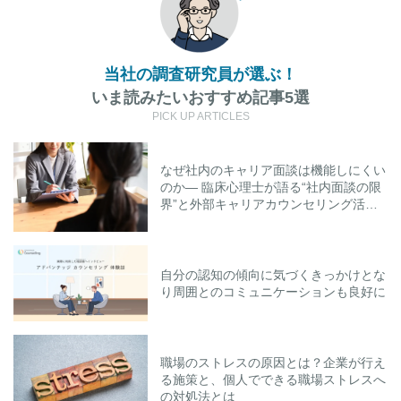
当社の調査研究員が選ぶ！
いま読みたいおすすめ記事5選
PICK UP ARTICLES
なぜ社内のキャリア面談は機能しにくい
のか― 臨床心理士が語る“社内面談の限
界”と外部キャリアカウンセリング活用
のポイント
自分の認知の傾向に気づくきっかけとな
り周囲とのコミュニケーションも良好に
職場のストレスの原因とは？企業が行え
る施策と、個人でできる職場ストレスへ
の対処法とは