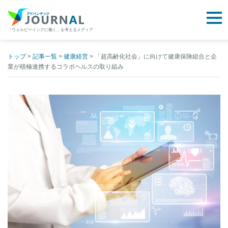
togg
「ウェルビーイングに働く」を考えるメディア
アドバンテッジJOURNAL
Skip
to
トップ
>
記事一覧
>
健康経営
>
「超高齢化社会」に向けて健康保険組合と企
業が積極連携するコラボヘルスの取り組み
content