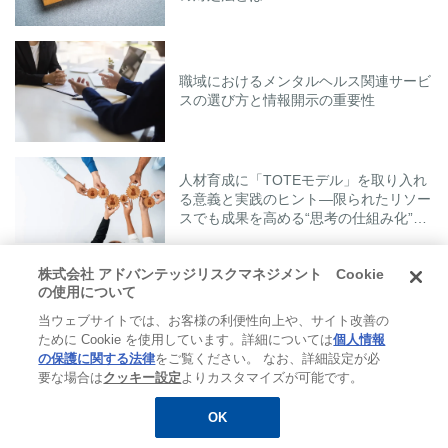
職域におけるメンタルヘルス関連サービ
スの選び方と情報開示の重要性
人材育成に「TOTEモデル」を取り入れ
る意義と実践のヒント―限られたリソー
スでも成果を高める“思考の仕組み化”と
は―
株式会社 アドバンテッジリスクマネジメント Cookie
人気タグ
の使用について
TAGS
当ウェブサイトでは、お客様の利便性向上や、サイト改善の
ために Cookie を使用しています。詳細については
個人情報
#エンゲージメント
#ストレスチェック
#ハラスメント
の保護に関する法律
をご覧ください。 なお、詳細設定が必
要な場合は
クッキー設定
よりカスタマイズが可能です。
#メンタルヘルス
#人材開発
#休職
#健康経営
#復職
#産業医
OK
無料
お役立ち資料
メルマガ登録