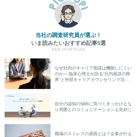
当社の調査研究員が選ぶ！
いま読みたいおすすめ記事5選
PICK UP ARTICLES
なぜ社内のキャリア面談は機能しにくい
のか― 臨床心理士が語る“社内面談の限
界”と外部キャリアカウンセリング活用
のポイント
自分の認知の傾向に気づくきっかけとな
り周囲とのコミュニケーションも良好に
職場のストレスの原因とは？企業が行え