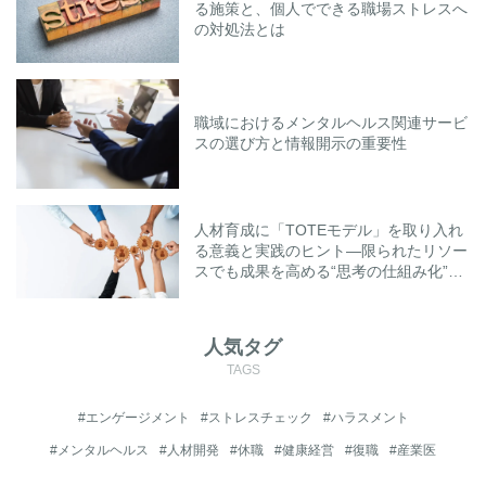
る施策と、個人でできる職場ストレスへ
の対処法とは
職域におけるメンタルヘルス関連サービ
スの選び方と情報開示の重要性
人材育成に「TOTEモデル」を取り入れ
る意義と実践のヒント―限られたリソー
スでも成果を高める“思考の仕組み化”と
は―
人気タグ
TAGS
#エンゲージメント
#ストレスチェック
#ハラスメント
#メンタルヘルス
#人材開発
#休職
#健康経営
#復職
#産業医