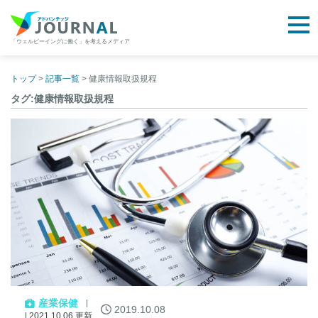
togg
「ウェルビーイングに働く」を考えるメディア
アドバンテッジJOURNAL
Skip
to
トップ
>
記事一覧
>
健康情報取扱規程
content
タグ:健康情報取扱規程
産業保健
2019.10.08
| 2021.10.06 更新