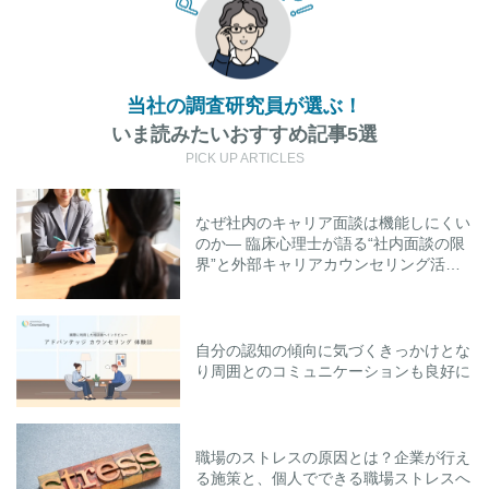
当社の調査研究員が選ぶ！
いま読みたいおすすめ記事5選
PICK UP ARTICLES
なぜ社内のキャリア面談は機能しにくい
のか― 臨床心理士が語る“社内面談の限
界”と外部キャリアカウンセリング活用
のポイント
自分の認知の傾向に気づくきっかけとな
り周囲とのコミュニケーションも良好に
職場のストレスの原因とは？企業が行え
る施策と、個人でできる職場ストレスへ