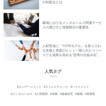
の対処法とは
職域におけるメンタルヘルス関連サービ
スの選び方と情報開示の重要性
人材育成に「TOTEモデル」を取り入れ
る意義と実践のヒント―限られたリソー
スでも成果を高める“思考の仕組み化”と
は―
人気タグ
TAGS
#エンゲージメント
#ストレスチェック
#ハラスメント
#メンタルヘルス
#人材開発
#休職
#健康経営
#復職
#産業医