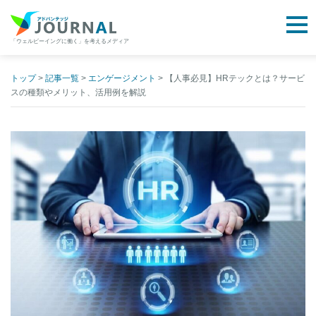
togg
「ウェルビーイングに働く」を考えるメディア
アドバンテッジJOURNAL
Skip
to
トップ
>
記事一覧
>
エンゲージメント
>
【人事必見】HRテックとは？サービ
スの種類やメリット、活用例を解説
content