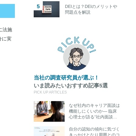
DEIとは？DEIのメリットや
問題点を解説
に法施
分に実
当社の調査研究員が選ぶ！
いま読みたいおすすめ記事5選
PICK UP ARTICLES
なぜ社内のキャリア面談は
機能しにくいのか― 臨床
心理士が語る“社内面談の
限界”と外部キャリアカウ
ンセリング活用のポイント
自分の認知の傾向に気づく
きっかけとなり周囲とのコ