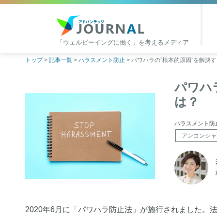
「ウェルビーイングに働く」を考えるメディア
アドバンテッジJOURNAL
Skip
トップ
>
記事一覧
>
ハラスメント防止
>
パワハラの”根本的原因”を解決
to
content
パワハ
は？
ハラスメント防止 | 
アンコンシャ
2020年6月に「パワハラ防止法」が施行されました