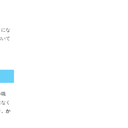
トにな
おいて
い職
はなく
り、か