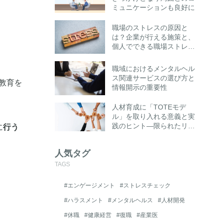
ミュニケーションも良好に
職場のストレスの原因と
は？企業が行える施策と、
個人でできる職場ストレス
への対処法とは
職域におけるメンタルヘル
ス関連サービスの選び方と
教育を
情報開示の重要性
人材育成に「TOTEモデ
ル」を取り入れる意義と実
践のヒント―限られたリソ
に
行う
ースでも成果を高める“思
考の仕組み化”とは―
人気タグ
TAGS
#エンゲージメント
#ストレスチェック
#ハラスメント
#メンタルヘルス
#人材開発
#休職
#健康経営
#復職
#産業医