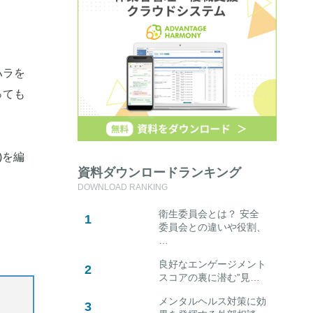
ハラを
っても
)を編
資料ダウンロードランキング
DOWNLOAD RANKING
衛生委員会とは？ 安全
委員会との違いや役割、
…
良好なエンゲージメント
スコアの裏に潜む”見…
メンタルヘルス対策に効