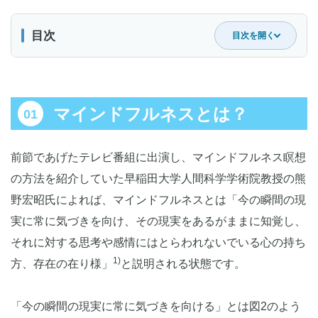
目次
目次を開く
マインドフルネスとは？
マインドフルネスとは？
基本は身体感覚へ注意を向けること
マインドフルネスの効果
前節であげたテレビ番組に出演し、マインドフルネス瞑想
の方法を紹介していた早稲田大学人間科学学術院教授の熊
まとめ
野宏昭氏によれば、マインドフルネスとは「今の瞬間の現
実に常に気づきを向け、その現実をあるがままに知覚し、
それに対する思考や感情にはとらわれないでいる心の持ち
1)
方、存在の在り様」
と説明される状態です。
「今の瞬間の現実に常に気づきを向ける」とは図2のよう