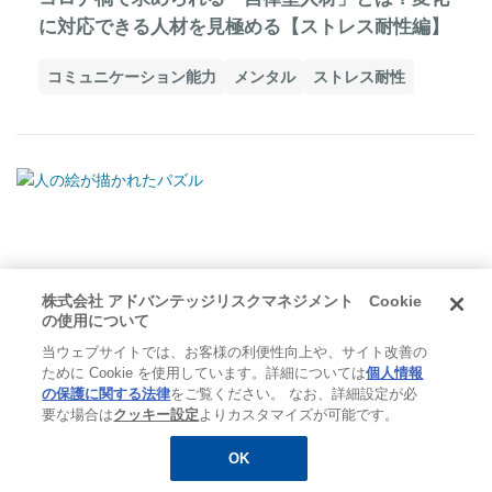
に対応できる人材を見極める【ストレス耐性編】
コミュニケーション能力
メンタル
ストレス耐性
株式会社 アドバンテッジリスクマネジメント Cookie
の使用について
当ウェブサイトでは、お客様の利便性向上や、サイト改善の
ために Cookie を使用しています。詳細については
個人情報
の保護に関する法律
をご覧ください。 なお、詳細設定が必
要な場合は
クッキー設定
よりカスタマイズが可能です。
人材開発/組織開発
2022.09.01
OK
無料
お役立ち資料
メルマガ登録
人事考課とは？目的や考え方、適切な評価を行う