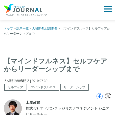
togg
「ウェルビーイングに働く」を考えるメディア
アドバンテッジJOURNAL
Skip
to
トップ
>
記事一覧
>
人材開発/組織開発
>
【マインドフルネス】セルフケアか
らリーダーシップまで
content
【マインドフルネス】セルフケア
からリーダーシップまで
人材開発/組織開発 | 2019.07.30
セルフケア
マインドフルネス
リーダーシップ
土屋政雄
株式会社アドバンテッジリスクマネジメント シニア
リサーチャー