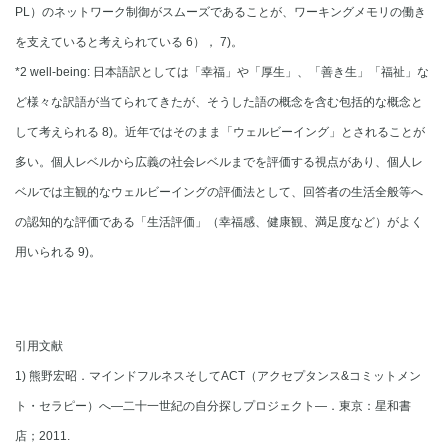
PL）のネットワーク制御がスムーズであることが、ワーキングメモリの働き
を支えていると考えられている 6）， 7)。
*2 well-being: 日本語訳としては「幸福」や「厚生」、「善き生」「福祉」な
ど様々な訳語が当てられてきたが、そうした語の概念を含む包括的な概念と
して考えられる 8)。近年ではそのまま「ウェルビーイング」とされることが
多い。個人レベルから広義の社会レベルまでを評価する視点があり、個人レ
ベルでは主観的なウェルビーイングの評価法として、回答者の生活全般等へ
の認知的な評価である「生活評価」（幸福感、健康観、満足度など）がよく
用いられる 9)。
引用文献
1) 熊野宏昭．マインドフルネスそしてACT（アクセプタンス&コミットメン
ト・セラピー）へ―二十一世紀の自分探しプロジェクト―．東京：星和書
店；2011.