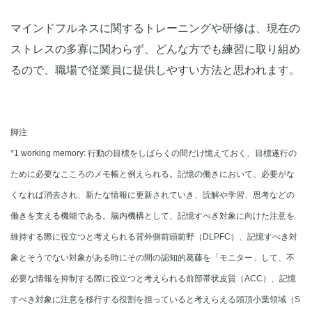
マインドフルネスに関するトレーニングや研修は、現在の
ストレスの多寡に関わらず、どんな方でも練習に取り組め
るので、職場で従業員に提供しやすい方法と思われます。
脚注
*1 working memory: 行動の目標をしばらくの間だけ憶えておく、目標遂行の
ために必要なこころのメモ帳と例えられる。記憶の働きにおいて、必要がな
くなれば消去され、新たな情報に更新されていき、読解や学習、思考などの
働きを支える機能である。脳内機構として、記憶すべき対象に向けた注意を
維持する際に役立つと考えられる背外側前頭前野（DLPFC）、記憶すべき対
象とそうでない対象がある時にその間の認知的葛藤を「モニター」して、不
必要な情報を抑制する際に役立つと考えられる前部帯状皮質（ACC）、記憶
すべき対象に注意を移行する役割を担っていると考えらえる頭頂小葉領域（S