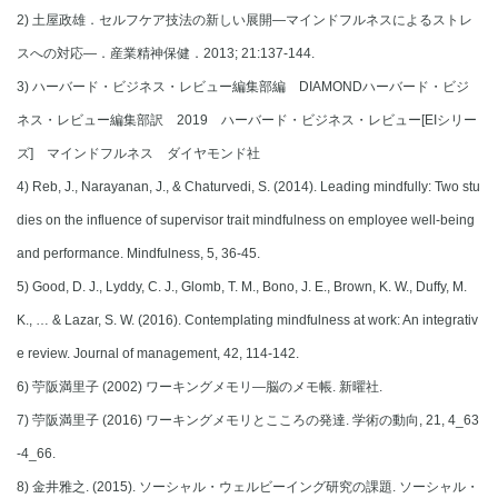
2) 土屋政雄．セルフケア技法の新しい展開―マインドフルネスによるストレ
スへの対応―．産業精神保健．2013; 21:137-144.
3) ハーバード・ビジネス・レビュー編集部編 DIAMONDハーバード・ビジ
ネス・レビュー編集部訳 2019 ハーバード・ビジネス・レビュー[EIシリー
ズ] マインドフルネス ダイヤモンド社
4) Reb, J., Narayanan, J., & Chaturvedi, S. (2014). Leading mindfully: Two stu
dies on the influence of supervisor trait mindfulness on employee well-being
and performance. Mindfulness, 5, 36-45.
5) Good, D. J., Lyddy, C. J., Glomb, T. M., Bono, J. E., Brown, K. W., Duffy, M.
K., … & Lazar, S. W. (2016). Contemplating mindfulness at work: An integrativ
e review. Journal of management, 42, 114-142.
6) 苧阪満里子 (2002) ワーキングメモリ―脳のメモ帳. 新曜社.
7) 苧阪満里子 (2016) ワーキングメモリとこころの発達. 学術の動向, 21, 4_63
-4_66.
8) 金井雅之. (2015). ソーシャル・ウェルビーイング研究の課題. ソーシャル・