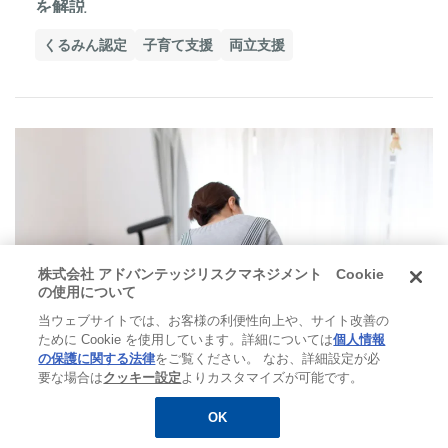
を解説
くるみん認定
子育て支援
両立支援
株式会社 アドバンテッジリスクマネジメント Cookie
の使用について
当ウェブサイトでは、お客様の利便性向上や、サイト改善の
ために Cookie を使用しています。詳細については
個人情報
の保護に関する法律
をご覧ください。 なお、詳細設定が必
要な場合は
クッキー設定
よりカスタマイズが可能です。
両立支援
2026.01.30
介護と仕事の両立の現状とは？両立が難しいとさ
OK
無料
お役立ち資料
メルマガ登録
れる背景や企業の取り組み・従業員の両立を可能