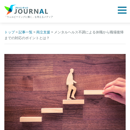
togg
「ウェルビーイングに働く」を考えるメディア
アドバンテッジJOURNAL
Skip
to
トップ
>
記事一覧
>
両立支援
>
メンタルヘルス不調による休職から職場復帰
までの対応のポイントとは？
content