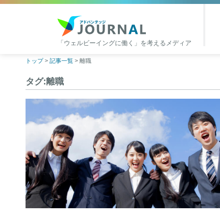
「ウェルビーイングに働く」を考えるメディア
アドバンテッジJOURNAL
Skip
トップ
>
記事一覧
>
離職
to
タグ:離職
content