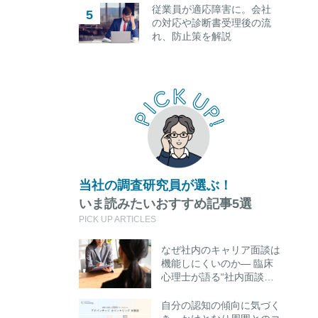
従業員が適応障害に。会社
の対応や診断書受理後の流
れ、防止策を解説
当社の調査研究員が選ぶ！
いま読みたいおすすめ記事5選
PICK UP ARTICLES
なぜ社内のキャリア面談は
機能しにくいのか― 臨床
心理士が語る“社内面談の
限界”と外部キャリアカウ
ンセリング活用のポイント
自分の認知の傾向に気づく