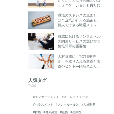
きっかけとなり周囲とのコ
ミュニケーションも良好に
職場のストレスの原因と
は？企業が行える施策と、
個人でできる職場ストレス
への対処法とは
職域におけるメンタルヘル
ス関連サービスの選び方と
情報開示の重要性
人材育成に「TOTEモデ
ル」を取り入れる意義と実
践のヒント―限られたリソ
ースでも成果を高める“思
考の仕組み化”とは―
人気タグ
TAGS
#エンゲージメント
#ストレスチェック
#ハラスメント
#メンタルヘルス
#人材開発
#休職
#健康経営
#復職
#産業医