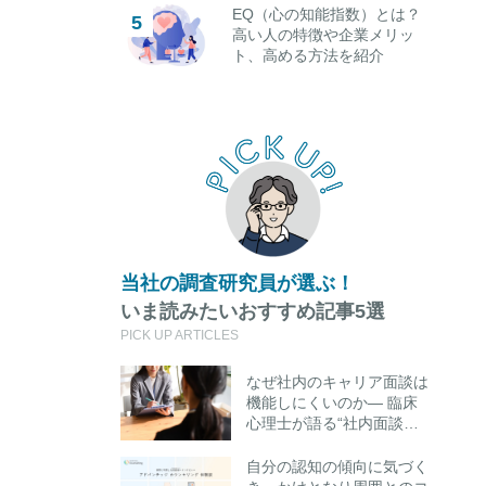
EQ（心の知能指数）とは？
高い人の特徴や企業メリッ
ト、高める方法を紹介
当社の調査研究員が選ぶ！
いま読みたいおすすめ記事5選
PICK UP ARTICLES
なぜ社内のキャリア面談は
機能しにくいのか― 臨床
心理士が語る“社内面談の
限界”と外部キャリアカウ
ンセリング活用のポイント
自分の認知の傾向に気づく