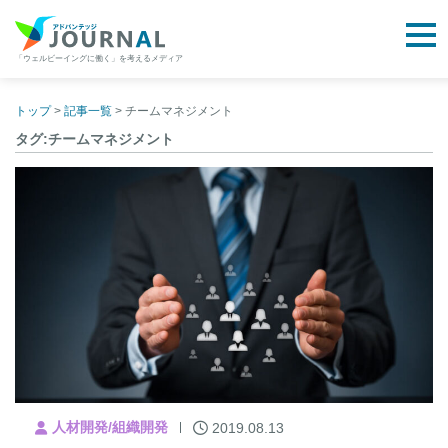
togg
「ウェルビーイングに働く」を考えるメディア
アドバンテッジJOURNAL
Skip
to
トップ
>
記事一覧
>
チームマネジメント
content
タグ:チームマネジメント
人材開発/組織開発
2019.08.13