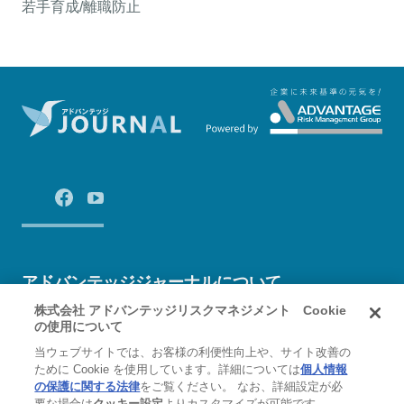
若手育成/離職防止
アドバンテッジジャーナルについて
株式会社 アドバンテッジリスクマネジメント Cookie
の使用について
運営会社
お問い合わせ
プライバシーポリシー
当ウェブサイトでは、お客様の利便性向上や、サイト改善の
ために Cookie を使用しています。詳細については
個人情報
の保護に関する法律
をご覧ください。 なお、詳細設定が必
要な場合は
クッキー設定
よりカスタマイズが可能です。
Copyright Advantage Risk Management Co.,Ltd. All Rights Reserved.