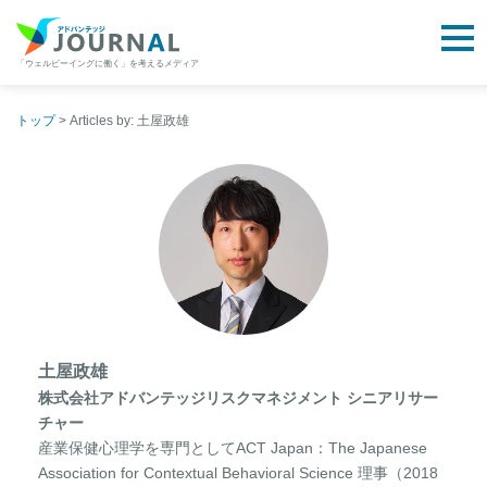
togg
「ウェルビーイングに働く」を考えるメディア
アドバンテッジJOURNAL
Skip
to
トップ
>
Articles by: 土屋政雄
content
土屋政雄
株式会社アドバンテッジリスクマネジメント シニアリサー
チャー
産業保健心理学を専門としてACT Japan：The Japanese
Association for Contextual Behavioral Science 理事（2018