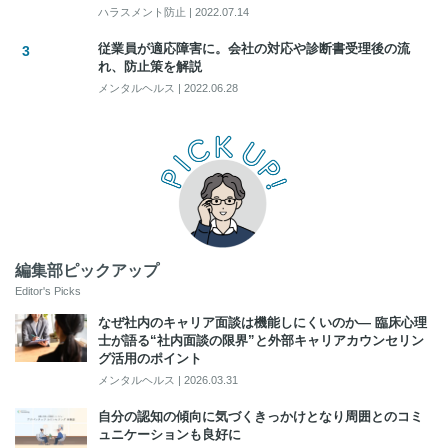
ハラスメント防止
|
2022.07.14
従業員が適応障害に。会社の対応や診断書受理後の流
れ、防止策を解説
メンタルヘルス
|
2022.06.28
編集部ピックアップ
Editor's Picks
なぜ社内のキャリア面談は機能しにくいのか― 臨床心理
士が語る“社内面談の限界”と外部キャリアカウンセリン
グ活用のポイント
メンタルヘルス
|
2026.03.31
自分の認知の傾向に気づくきっかけとなり周囲とのコミ
ュニケーションも良好に