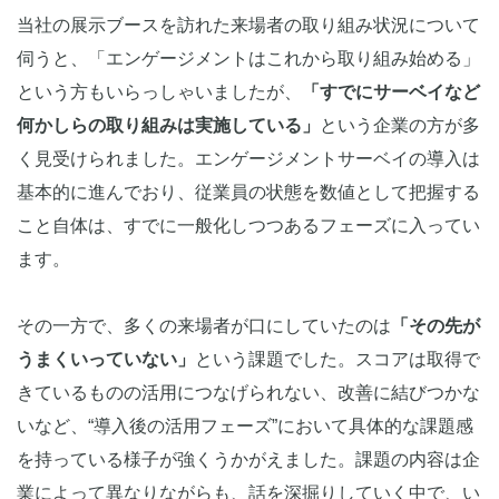
当社の提案に対する反応から見えたもの
当社の展示ブースを訪れた来場者の取り組み状況について
伺うと、「エンゲージメントはこれから取り組み始める」
HR EXPO 2026から見えた、これからのエンゲージメン
という方もいらっしゃいましたが、
「すでにサーベイなど
ト施策
何かしらの取り組みは実施している」
という企業の方が多
く見受けられました。エンゲージメントサーベイの導入は
次回イベントのご案内
基本的に進んでおり、従業員の状態を数値として把握する
こと自体は、すでに一般化しつつあるフェーズに入ってい
ます。
その一方で、多くの来場者が口にしていたのは
「その先が
うまくいっていない」
という課題でした。スコアは取得で
きているものの活用につなげられない、改善に結びつかな
いなど、“導入後の活用フェーズ”において具体的な課題感
を持っている様子が強くうかがえました。課題の内容は企
業によって異なりながらも、話を深掘りしていく中で、い