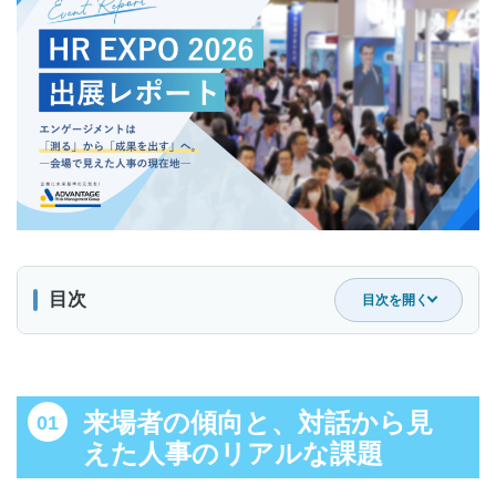
目次
目次を開く
来場者の傾向と、対話から見えた人事のリアルな課題
来場者の傾向と、対話から見
当社が今回提示したテーマ：サーベイを起点に「改善ま
えた人事のリアルな課題
で回る仕組み」をどうつくるか