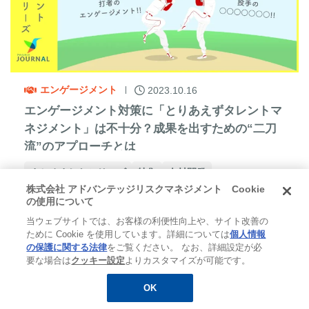
エンゲージメント
2023.10.16
エンゲージメント対策に「とりあえずタレントマ
ネジメント」は不十分？成果を出すための“二刀
流”のアプローチとは
まとめましたシリーズ
特集
人材開発
株式会社 アドバンテッジリスクマネジメント Cookie
タレントマネジメント
の使用について
当ウェブサイトでは、お客様の利便性向上や、サイト改善の
ために Cookie を使用しています。詳細については
個人情報
の保護に関する法律
をご覧ください。 なお、詳細設定が必
要な場合は
クッキー設定
よりカスタマイズが可能です。
OK
無料
お役立ち資料
メルマガ登録