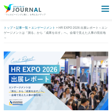
togg
「ウェルビーイングに働く」を考えるメディア
アドバンテッジJOURNAL
Skip
to
トップ
>
記事一覧
>
エンゲージメント
>
HR EXPO 2026 出展レポート～エン
ゲージメントは「測る」から「成果を出す」へ。会場で見えた人事の現在地
content
～