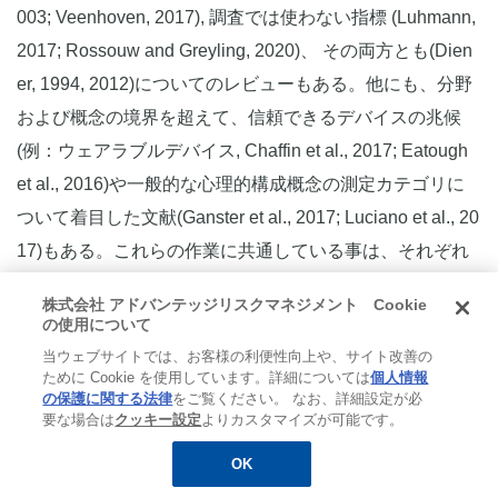
003; Veenhoven, 2017), 調査では使わない指標 (Luhmann,
2017; Rossouw and Greyling, 2020)、 その両方とも(Dien
er, 1994, 2012)についてのレビューもある。他にも、分野
および概念の境界を超えて、信頼できるデバイスの兆候
(例：ウェアラブルデバイス, Chaffin et al., 2017; Eatough
et al., 2016)や一般的な心理的構成概念の測定カテゴリに
ついて着目した文献(Ganster et al., 2017; Luciano et al., 20
17)もある。これらの作業に共通している事は、それぞれ
が個別の指標や構成概念に焦点を当てている点である。こ
株式会社 アドバンテッジリスクマネジメント Cookie
のような特異性を検討することには善し悪しがある。特定
の使用について
の計器（例：組織科学における生理指標の使用）や構成概
当ウェブサイトでは、お客様の利便性向上や、サイト改善の
ために Cookie を使用しています。詳細については
個人情報
念（例：仕事満足度の調査指標）について最新の科学的知
の保護に関する法律
をご覧ください。 なお、詳細設定が必
見を概観したい研究者には役立つが、もっと大局的に知り
要な場合は
クッキー設定
よりカスタマイズが可能です。
たい読者にはあまり有用ではない。したがって我々は、分
OK
無料
お役立ち資料
メルマガ登録
野の統合的なガイドを示す。これにより、広い読者に届く