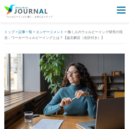
togg
「ウェルビーイングに働く」を考えるメディア
アドバンテッジJOURNAL
Skip
to
トップ
>
記事一覧
>
エンゲージメント
>
働く人のウェルビーイング研究の現
在：ワーカーウェルビーイングとは？【論文解説（全訳付き）】
content