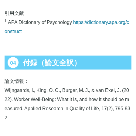
引用文献
1
APA Dictionary of Psychology
https://dictionary.apa.org/c
onstruct
付録
（論文全訳）
論文情報：
Wijngaards, I., King, O. C., Burger, M. J., & van Exel, J. (20
22). Worker Well-Being: What it is, and how it should be m
easured. Applied Research in Quality of Life, 17(2), 795-83
2.