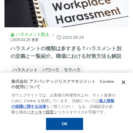
ハラスメント防止
2023.08.29
| 2025.02.25 更新
ハラスメントの種類は多すぎる？ハラスメント別
の定義と一覧紹介。職場における対策方法も解説
ハラスメント
パワハラ
モラハラ
株式会社 アドバンテッジリスクマネジメント Cookie
の使用について
当ウェブサイトでは、お客様の利便性向上や、サイト改善の
ために Cookie を使用しています。詳細については
個人情報
の保護に関する法律
をご覧ください。 なお、詳細設定が必
要な場合は
クッキー設定
よりカスタマイズが可能です。
OK
無料
お役立ち資料
メルマガ登録