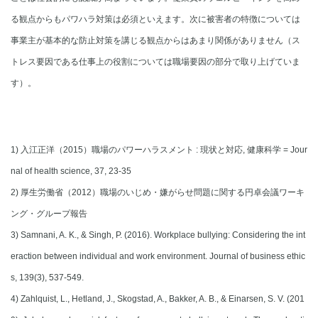
る観点からもパワハラ対策は必須といえます。次に被害者の特徴については
事業主が基本的な防止対策を講じる観点からはあまり関係がありません（ス
トレス要因である仕事上の役割については職場要因の部分で取り上げていま
す）。
1) 入江正洋（2015）職場のパワーハラスメント : 現状と対応, 健康科学 = Jour
nal of health science, 37, 23-35
2) 厚生労働省（2012）職場のいじめ・嫌がらせ問題に関する円卓会議ワーキ
ング・グループ報告
3) Samnani, A. K., & Singh, P. (2016). Workplace bullying: Considering the int
eraction between individual and work environment. Journal of business ethic
s, 139(3), 537-549.
4) Zahlquist, L., Hetland, J., Skogstad, A., Bakker, A. B., & Einarsen, S. V. (201