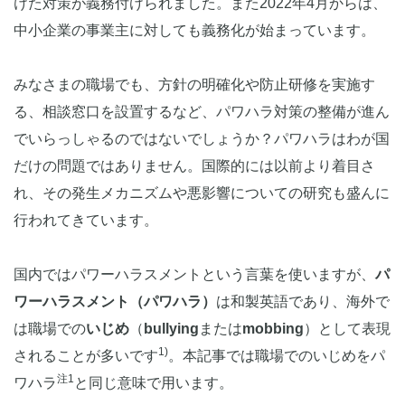
けた対策が義務付けられました。また2022年4月からは、
中小企業の事業主に対しても義務化が始まっています。
みなさまの職場でも、方針の明確化や防止研修を実施す
る、相談窓口を設置するなど、パワハラ対策の整備が進ん
でいらっしゃるのではないでしょうか？パワハラはわが国
だけの問題ではありません。国際的には以前より着目さ
れ、その発生メカニズムや悪影響についての研究も盛んに
行われてきています。
国内ではパワーハラスメントという言葉を使いますが、
パ
ワーハラスメント（パワハラ）
は和製英語であり、海外で
は職場での
いじめ
（
bullying
または
mobbing
）として表現
1)
されることが多いです
。本記事では職場でのいじめをパ
注1
ワハラ
と同じ意味で用います。