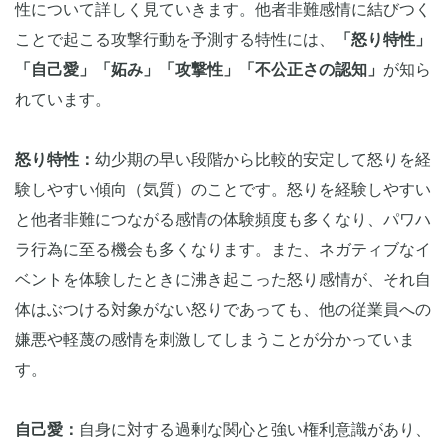
性について詳しく見ていきます。他者非難感情に結びつく
ことで起こる攻撃行動を予測する特性には、
「怒り特性」
「自己愛」「妬み」「攻撃性」「不公正さの認知」
が知ら
れています。
怒り特性：
幼少期の早い段階から比較的安定して怒りを経
験しやすい傾向（気質）のことです。怒りを経験しやすい
と他者非難につながる感情の体験頻度も多くなり、パワハ
ラ行為に至る機会も多くなります。また、ネガティブなイ
ベントを体験したときに沸き起こった怒り感情が、それ自
体はぶつける対象がない怒りであっても、他の従業員への
嫌悪や軽蔑の感情を刺激してしまうことが分かっていま
す。
自己愛：
自身に対する過剰な関心と強い権利意識があり、