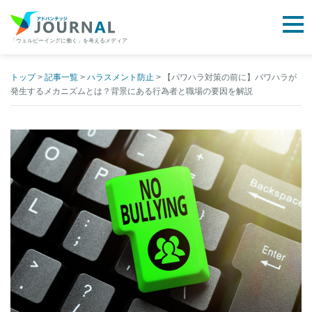
togg
「ウェルビーイングに働く」を考えるメディア
アドバンテッジJOURNAL
Skip
to
トップ
>
記事一覧
>
ハラスメント防止
>
【パワハラ対策の前に】パワハラが
発生するメカニズムとは？背景にある行為者と職場の要因を解説
content