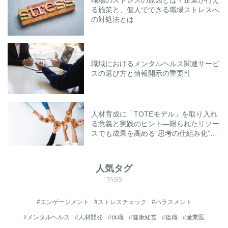
職場のストレスの原因とは？企業が行え
る施策と、個人でできる職場ストレスへ
の対処法とは
職域におけるメンタルヘルス関連サービ
スの選び方と情報開示の重要性
人材育成に「TOTEモデル」を取り入れ
る意義と実践のヒント―限られたリソー
スでも成果を高める“思考の仕組み化”と
は―
人気タグ
TAGS
#エンゲージメント
#ストレスチェック
#ハラスメント
#メンタルヘルス
#人材開発
#休職
#健康経営
#復職
#産業医