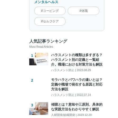
メンタルヘルス
#コーピング
#休職
#セルフケア
人気記事ランキング
Most Read Articles
ハラスメントの種類は多すぎる？
ハラスメント別の定義と一覧紹
介。職場における対策方法も解説
ハラスメント防止
|
2023.08.29
モラハラとパワハラの違いとは？
定義や職場で発生する原因と対応
方法を解説
ハラスメント防止
|
2022.07.14
傾聴とは？意味や三原則、具体的
な実践方法をわかりやすく解説
人材開発/組織開発
|
2023.12.20