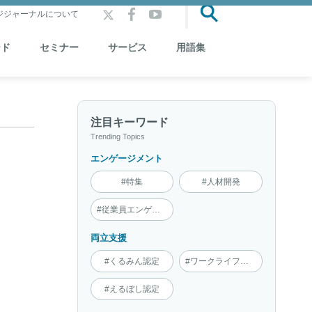
ジジャーナルについて
ード
セミナー
サービス
用語集
注目キーワード
Trending Topics
エンゲージメント
#特集
#人材開発
#従業員エンゲージメント
両立支援
#くるみん認定
#ワークライフインテグレーション
#えるぼし認定