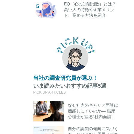
EQ（心の知能指数）とは？
高い人の特徴や企業メリッ
ト、高める方法を紹介
当社の調査研究員が選ぶ！
いま読みたいおすすめ記事5選
PICK UP ARTICLES
なぜ社内のキャリア面談は
機能しにくいのか― 臨床
心理士が語る“社内面談の
限界”と外部キャリアカウ
ンセリング活用のポイント
自分の認知の傾向に気づく