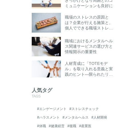
きっかけとなり周囲とのコ
ミュニケーションも良好に
職場のストレスの原因と
は？企業が行える施策と、
個人でできる職場ストレス
への対処法とは
職域におけるメンタルヘル
ス関連サービスの選び方と
情報開示の重要性
人材育成に「TOTEモデ
ル」を取り入れる意義と実
践のヒント―限られたリソ
ースでも成果を高める“思
考の仕組み化”とは―
人気タグ
TAGS
#エンゲージメント
#ストレスチェック
#ハラスメント
#メンタルヘルス
#人材開発
#休職
#健康経営
#復職
#産業医