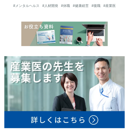
#メンタルヘルス
#人材開発
#休職
#健康経営
#復職
#産業医