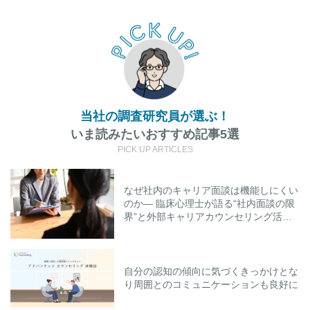
当社の調査研究員が選ぶ！
いま読みたいおすすめ記事5選
PICK UP ARTICLES
なぜ社内のキャリア面談は機能しにくい
のか― 臨床心理士が語る“社内面談の限
界”と外部キャリアカウンセリング活用
のポイント
自分の認知の傾向に気づくきっかけとな
り周囲とのコミュニケーションも良好に