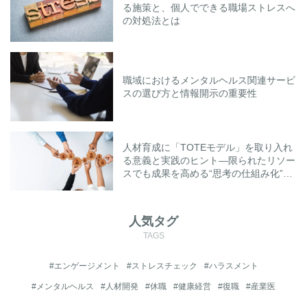
る施策と、個人でできる職場ストレスへ
の対処法とは
職域におけるメンタルヘルス関連サービ
スの選び方と情報開示の重要性
人材育成に「TOTEモデル」を取り入れ
る意義と実践のヒント―限られたリソー
スでも成果を高める“思考の仕組み化”と
は―
人気タグ
TAGS
#エンゲージメント
#ストレスチェック
#ハラスメント
#メンタルヘルス
#人材開発
#休職
#健康経営
#復職
#産業医