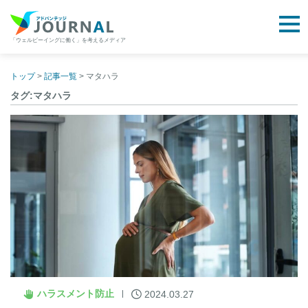
togg
「ウェルビーイングに働く」を考えるメディア
アドバンテッジJOURNAL
Skip
to
トップ
>
記事一覧
>
マタハラ
content
タグ:マタハラ
ハラスメント防止
2024.03.27