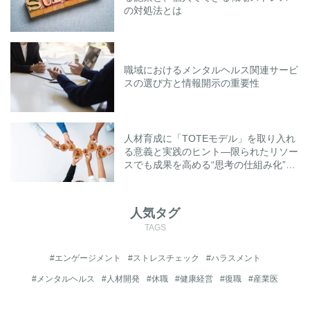
の対処法とは
職域におけるメンタルヘルス関連サービ
スの選び方と情報開示の重要性
人材育成に「TOTEモデル」を取り入れ
る意義と実践のヒント―限られたリソー
スでも成果を高める“思考の仕組み化”と
は―
人気タグ
TAGS
#エンゲージメント
#ストレスチェック
#ハラスメント
#メンタルヘルス
#人材開発
#休職
#健康経営
#復職
#産業医