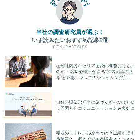
当社の調査研究員が選ぶ！
いま読みたいおすすめ記事5選
PICK UP ARTICLES
なぜ社内のキャリア面談は機能しにくい
のか― 臨床心理士が語る“社内面談の限
界”と外部キャリアカウンセリング活用
のポイント
自分の認知の傾向に気づくきっかけとな
り周囲とのコミュニケーションも良好に
職場のストレスの原因とは？企業が行え
る施策と、個人でできる職場ストレスへ