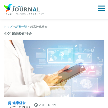
togg
「ウェルビーイングに働く」を考えるメディア
アドバンテッジJOURNAL
Skip
to
トップ
>
記事一覧
>
超高齢化社会
content
タグ:超高齢化社会
健康経営
2019.10.29
| 2021.12.13 更新