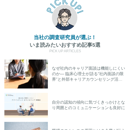
当社の調査研究員が選ぶ！
いま読みたいおすすめ記事5選
PICK UP ARTICLES
なぜ社内のキャリア面談は機能しにくい
のか― 臨床心理士が語る“社内面談の限
界”と外部キャリアカウンセリング活用
のポイント
自分の認知の傾向に気づくきっかけとな
り周囲とのコミュニケーションも良好に