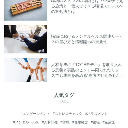
職場のストレスの原因とは？企業が行え
る施策と、個人でできる職場ストレスへ
の対処法とは
職域におけるメンタルヘルス関連サービ
スの選び方と情報開示の重要性
人材育成に「TOTEモデル」を取り入れ
る意義と実践のヒント―限られたリソー
スでも成果を高める“思考の仕組み化”と
は―
人気タグ
TAGS
#エンゲージメント
#ストレスチェック
#ハラスメント
#メンタルヘルス
#人材開発
#休職
#健康経営
#復職
#産業医