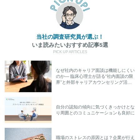
当社の調査研究員が選ぶ！
いま読みたいおすすめ記事5選
PICK UP ARTICLES
なぜ社内のキャリア面談は機能しにくい
のか― 臨床心理士が語る“社内面談の限
界”と外部キャリアカウンセリング活用
のポイント
自分の認知の傾向に気づくきっかけとな
り周囲とのコミュニケーションも良好に
職場のストレスの原因とは？企業が行え