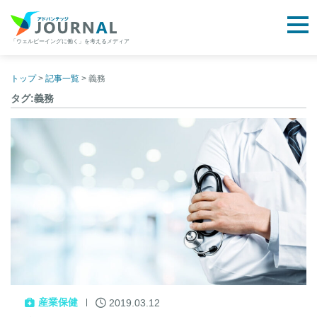
togg
「ウェルビーイングに働く」を考えるメディア
アドバンテッジJOURNAL
Skip
to
トップ
>
記事一覧
>
義務
content
タグ:義務
産業保健
2019.03.12