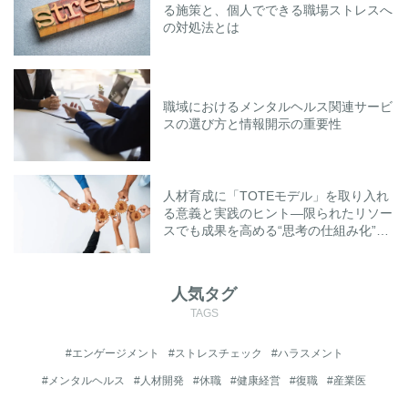
る施策と、個人でできる職場ストレスへ
の対処法とは
職域におけるメンタルヘルス関連サービ
スの選び方と情報開示の重要性
人材育成に「TOTEモデル」を取り入れ
る意義と実践のヒント―限られたリソー
スでも成果を高める“思考の仕組み化”と
は―
人気タグ
TAGS
#エンゲージメント
#ストレスチェック
#ハラスメント
#メンタルヘルス
#人材開発
#休職
#健康経営
#復職
#産業医