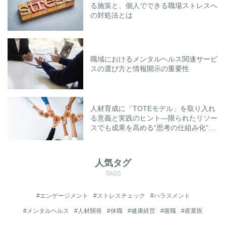
る施策と、個人でできる職場ストレスへ
の対処法とは
職域におけるメンタルヘルス関連サービ
スの選び方と情報開示の重要性
人材育成に「TOTEモデル」を取り入れ
る意義と実践のヒント―限られたリソー
スでも成果を高める“思考の仕組み化”と
は―
人気タグ
TAGS
#エンゲージメント
#ストレスチェック
#ハラスメント
#メンタルヘルス
#人材開発
#休職
#健康経営
#復職
#産業医