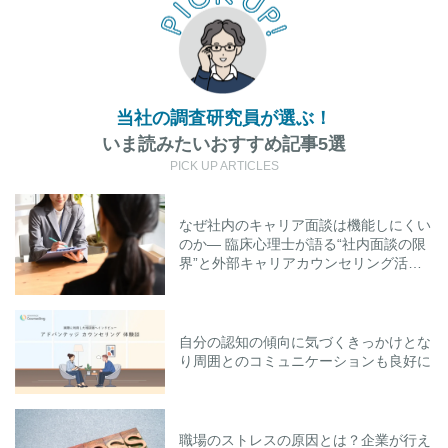
当社の調査研究員が選ぶ！
いま読みたいおすすめ記事5選
PICK UP ARTICLES
なぜ社内のキャリア面談は機能しにくい
のか― 臨床心理士が語る“社内面談の限
界”と外部キャリアカウンセリング活用
のポイント
自分の認知の傾向に気づくきっかけとな
り周囲とのコミュニケーションも良好に
職場のストレスの原因とは？企業が行え