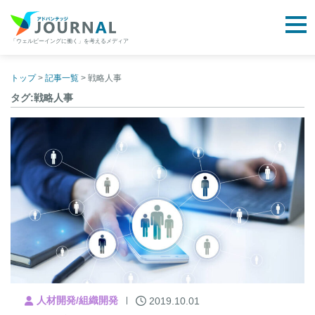
togg
「ウェルビーイングに働く」を考えるメディア
アドバンテッジJOURNAL
Skip
to
トップ
>
記事一覧
>
戦略人事
content
タグ:戦略人事
人材開発/組織開発
2019.10.01