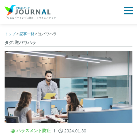
togg
「ウェルビーイングに働く」を考えるメディア
アドバンテッジJOURNAL
Skip
to
トップ
>
記事一覧
>
逆パワハラ
content
タグ:逆パワハラ
ハラスメント防止
2024.01.30