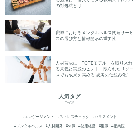
の対処法とは
職域におけるメンタルヘルス関連サービ
スの選び方と情報開示の重要性
人材育成に「TOTEモデル」を取り入れ
る意義と実践のヒント―限られたリソー
スでも成果を高める“思考の仕組み化”と
は―
人気タグ
TAGS
#エンゲージメント
#ストレスチェック
#ハラスメント
#メンタルヘルス
#人材開発
#休職
#健康経営
#復職
#産業医