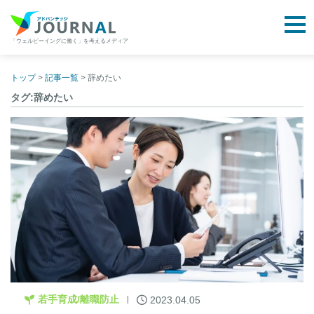
togg
「ウェルビーイングに働く」を考えるメディア
アドバンテッジJOURNAL
Skip
to
トップ
>
記事一覧
>
辞めたい
content
タグ:辞めたい
若手育成/離職防止
2023.04.05