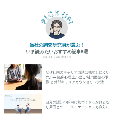
当社の調査研究員が選ぶ！
いま読みたいおすすめ記事5選
PICK UP ARTICLES
なぜ社内のキャリア面談は機能しにくい
のか― 臨床心理士が語る“社内面談の限
界”と外部キャリアカウンセリング活用
のポイント
自分の認知の傾向に気づくきっかけとな
り周囲とのコミュニケーションも良好に