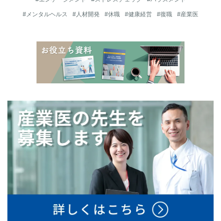
#メンタルヘルス
#人材開発
#休職
#健康経営
#復職
#産業医