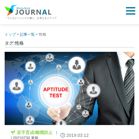
togg
「ウェルビーイングに働く」を考えるメディア
アドバンテッジJOURNAL
Skip
to
トップ
>
記事一覧
>
性格
content
タグ:性格
若手育成/離職防止
2019.03.12
| 20210730 更新