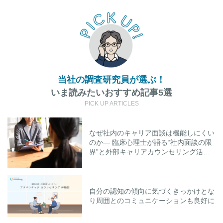
当社の調査研究員が選ぶ！
いま読みたいおすすめ記事5選
PICK UP ARTICLES
なぜ社内のキャリア面談は機能しにくい
のか― 臨床心理士が語る“社内面談の限
界”と外部キャリアカウンセリング活用
のポイント
自分の認知の傾向に気づくきっかけとな
り周囲とのコミュニケーションも良好に