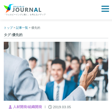
togg
「ウェルビーイングに働く」を考えるメディア
アドバンテッジJOURNAL
Skip
to
トップ
>
記事一覧
>
優先的
content
タグ:優先的
人材開発/組織開発
2019.03.05