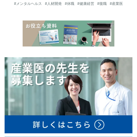
#メンタルヘルス
#人材開発
#休職
#健康経営
#復職
#産業医