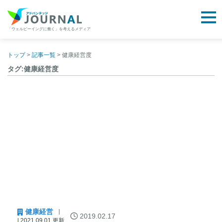
togg
「ウェルビーイングに働く」を考えるメディア
アドバンテッジJOURNAL
Skip
to
トップ
>
記事一覧
>
健康経営度
content
タグ:健康経営度
健康経営
2019.02.17
| 2021.09.01 更新