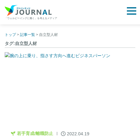
togg
「ウェルビーイングに働く」を考えるメディア
アドバンテッジJOURNAL
Skip
to
トップ
>
記事一覧
>
自立型人材
content
タグ:自立型人材
若手育成/離職防止
2022.04.19