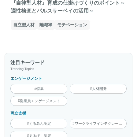
『自律型人材』育成の仕掛けづくりのポイント～
適性検査とパルスサーベイの活用～
自立型人材
離職率
モチベーション
注目キーワード
Trending Topics
エンゲージメント
#特集
#人材開発
#従業員エンゲージメント
両立支援
#くるみん認定
#ワークライフインテグレーション
#えるぼし認定