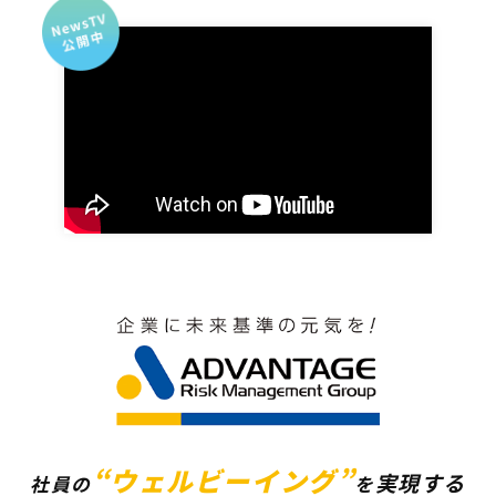
“ウェルビーイング”
実現する
社員の
を