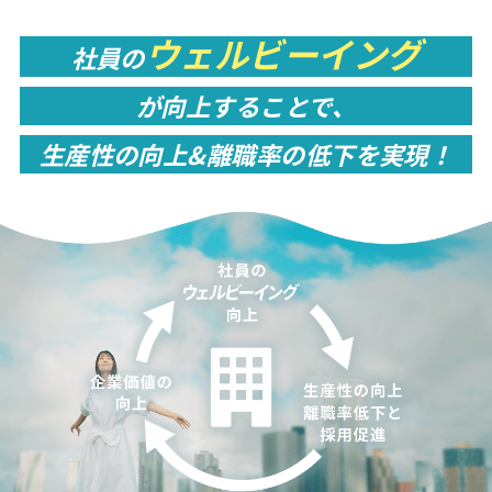
ウェルビーイング
社員の
が向上することで、
生産性
の
向上&離職率
の
低下
を
実現！