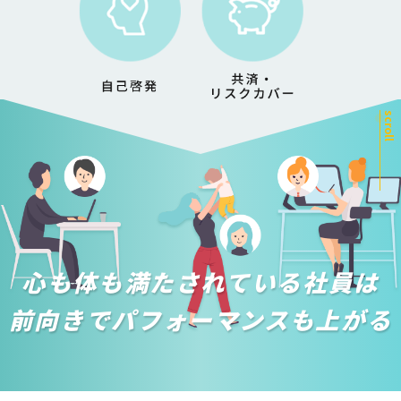
scroll
心も体も満たされている社員は
前向きでパフォーマンスも上がる