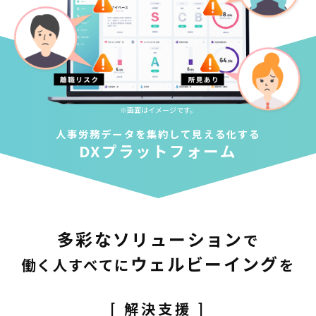
※画面はイメージです。
人事労務データを集約して見える化する
DXプラットフォーム
多彩なソリューション
で
ウェルビーイング
働く人すべてに
を
[ 解決支援 ]