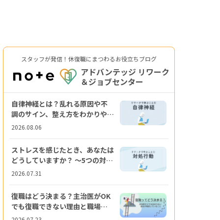
スタッフが発信！休復職にまつわるお役立ちブログ
アドバンテッジ リワーク
＆ジョブセンター
自律神経とは？乱れる原因や不
調のサイン、整え方をわかりやす
く解説
2026.08.06
ストレスを感じたとき、あなたは
どうしていますか？ ～5つの対処
行動を知ろう～
2026.07.31
復職はどう決まる？主治医がOK
でも復職できない理由と職場復
帰までの流れ
2026.07.23