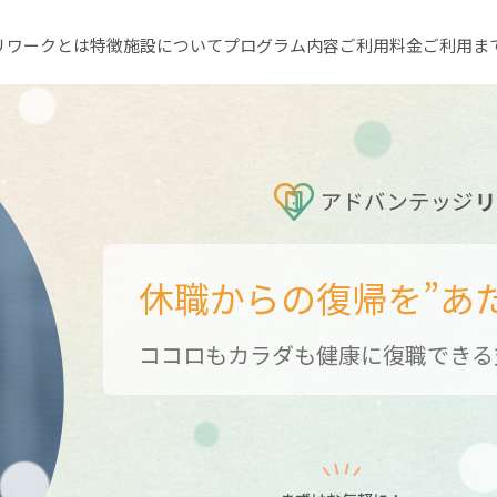
リワークとは
特徴
施設について
プログラム内容
ご利用料金
ご利用ま
休職からの復帰を
”あ
ココロもカラダも健康に復職できる