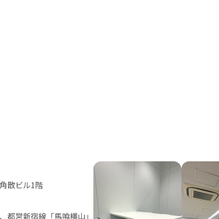
龍角散ビル1階
」、都営新宿線「馬喰横山」