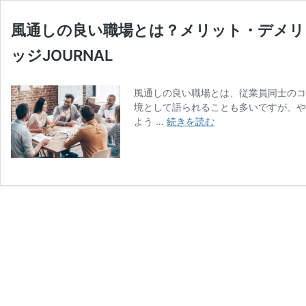
風通しの良い職場とは？メリット・デメリ
ッジJOURNAL
風通しの良い職場とは、従業員同士のコ
境として語られることも多いですが、や
風
よう …
続きを読む
通
し
の
良
い
職
場
と
は？
メ
リ
ッ