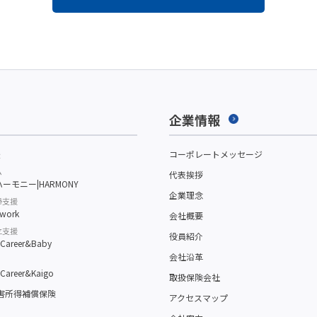
企業情報
援
コーポレートメッセージ
ム
代表挨拶
ーモニー|HARMONY
企業理念
帰支援
work
会社概要
立支援
役員紹介
reer&Baby
会社沿革
reer&Kaigo
取扱保険会社
障害所得補償保険
アクセスマップ