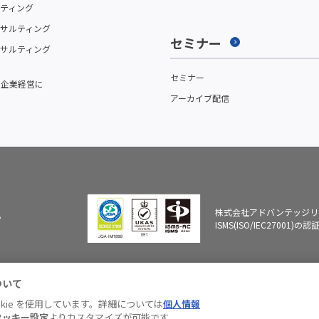
ティング
サルティング
セミナー
サルティング
セミナー
を企業経営に
アーカイブ配信
株式会社アドバンテッジリ
。
ISMS(ISO/IEC27001
ついて
力へ
情報セキュリテ
個人情報保
ブランドガイ
有料職業紹
ィ基本方針
護方針
ドライン
開示につい
kie を使用しています。詳細については
個人情報
© Advantage Risk Management Co., Ltd.
クッキー設定
よりカスタマイズが可能です。