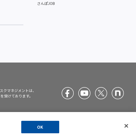
さんぽJOB
スクマネジメントは、
)の認証を受けております。
介に関する情報
ハラスメント防止
サイト
JP
EN
て
の対応方針
マップ
OK