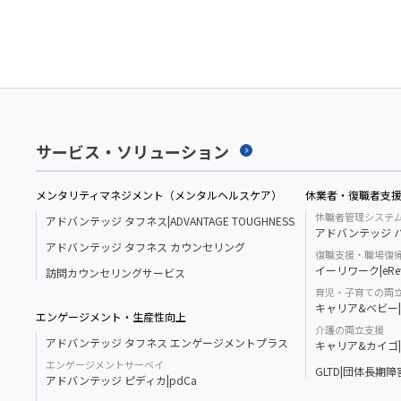
サービス・ソリューション
メンタリティマネジメント（メンタルヘルスケア）
休業者・復職者支
休職者管理システ
アドバンテッジ タフネス|ADVANTAGE TOUGHNESS
アドバンテッジ ハ
アドバンテッジ タフネス カウンセリング
復職支援・職場復
イーリワーク|eRe
訪問カウンセリングサービス
育児・子育ての両
キャリア&ベビー|Ca
エンゲージメント・生産性向上
介護の両立支援
アドバンテッジ タフネス エンゲージメントプラス
キャリア&カイゴ|Ca
エンゲージメントサーベイ
GLTD|団体長期
アドバンテッジ ピディカ|pdCa