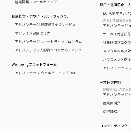
組織開発コンサルティング
採用・退職防止・
EQ 感情マネジ
健康経営・ホワイト500・フィジカル
ストレス耐性の適
アドバンテッジ 健康経営支援サービス
アドバンテッジ イン
オンライン健康セミナー
サーベイ付き研修
アドバンテッジスマートライフプログラム
社員研修プログラ
アドバンテッジ人的資本コンサルティング
メンタルヘルス対
ハラスメント防止
Well-beingプラットフォーム
アドバンテッジ 
アドバンテッジ ウェルビーイング DXP
産業保健体制
健康管理システム
アドバンテッジ 
産業医紹介
保健師紹介
コンサルティング