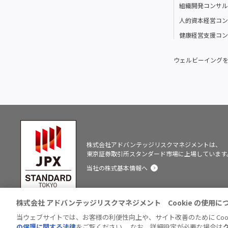
組織開発コンサル
人的資本経営コン
健康経営支援コン
ウェルビーイング
株式会社アドバンテッジリスクマネジメントは、
東京証券取引所スタンダード市場に上場しています
当社の株式基本情報へ
株式会社 アドバンテッジリスクマネジメント Cookie の使用に
勧誘
お客様本位の業
内部統制システムに関
反社会的勢
方針
務運営方針
する基本方針
の対応方針
当ウェブサイトでは、お客様の利便性向上や、サイト改善のために Coo
の保護に関する法律
をご覧ください。 なお、詳細設定が必要な場合は