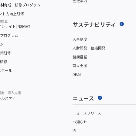
会社案内
人材育成・研修プログラム
メント力向上研修
性検査
サステナビリティ
サイト|INSIGHT
プログラム
人事制度
ム
人財開発・組織開発
策研修
健康経営
研修
両立支援
スクール
DE&I
選定・導入支援
ニュース
ヘルスケア
ニュースリリース
お知らせ
IR