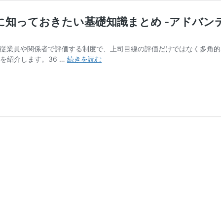
知っておきたい基礎知識まとめ -アドバンテッ
の従業員や関係者で評価する制度で、上司目線の評価だけではなく多角的
【人
を紹介します。36 …
続きを読む
事
向
け】
360
度
評
価
と
は？
社
内
導
入
前
に